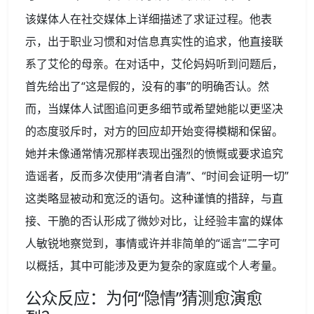
该媒体人在社交媒体上详细描述了求证过程。他表
示，出于职业习惯和对信息真实性的追求，他直接联
系了艾伦的母亲。在对话中，艾伦妈妈听到问题后，
首先给出了“这是假的，没有的事”的明确否认。然
而，当媒体人试图追问更多细节或希望她能以更坚决
的态度驳斥时，对方的回应却开始变得模糊和保留。
她并未像通常情况那样表现出强烈的愤慨或要求追究
造谣者，反而多次使用“清者自清”、“时间会证明一切”
这类略显被动和宽泛的语句。这种谨慎的措辞，与直
接、干脆的否认形成了微妙对比，让经验丰富的媒体
人敏锐地察觉到，事情或许并非简单的“谣言”二字可
以概括，其中可能涉及更为复杂的家庭或个人考量。
公众反应：为何“隐情”猜测愈演愈