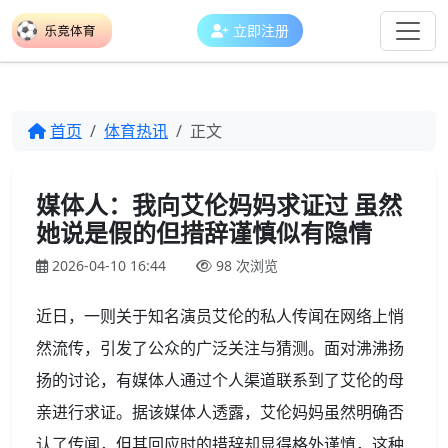
立即注册
首页
体育热讯
正文
媒体人：我向艾伦妈妈求证过 虽然
她说是假的但措辞谨慎似有隐情
2026-04-10 16:44
98 次浏览
近日，一则关于知名演员艾伦的私人传闻在网络上悄
然流传，引发了公众的广泛关注与猜测。面对沸沸扬
扬的讨论，有媒体人通过个人渠道联系到了艾伦的母
亲进行求证。据该媒体人透露，艾伦妈妈虽然明确否
认了传闻，但其回应时的措辞却显得格外谨慎，这种