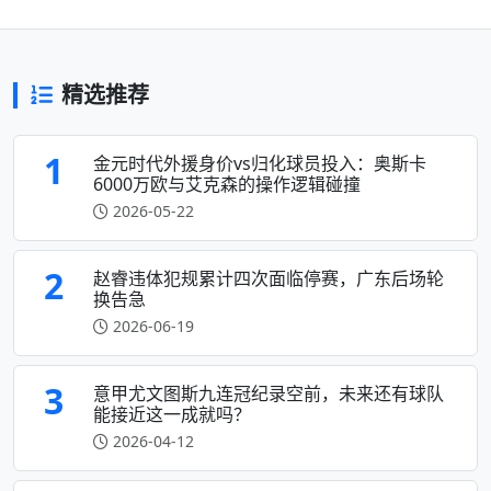
精选推荐
1
金元时代外援身价vs归化球员投入：奥斯卡
6000万欧与艾克森的操作逻辑碰撞
2026-05-22
2
赵睿违体犯规累计四次面临停赛，广东后场轮
换告急
2026-06-19
3
意甲尤文图斯九连冠纪录空前，未来还有球队
能接近这一成就吗？
2026-04-12