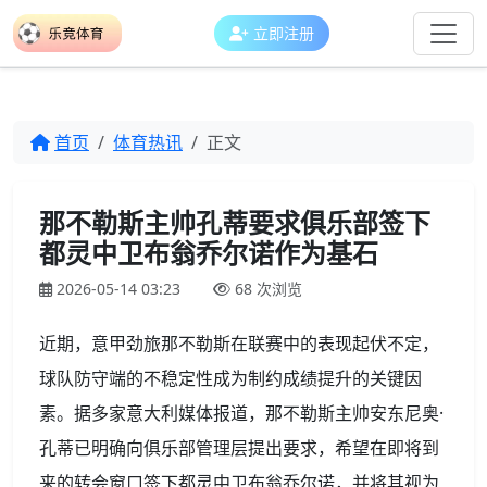
立即注册
首页
体育热讯
正文
那不勒斯主帅孔蒂要求俱乐部签下
都灵中卫布翁乔尔诺作为基石
2026-05-14 03:23
68 次浏览
近期，意甲劲旅那不勒斯在联赛中的表现起伏不定，
球队防守端的不稳定性成为制约成绩提升的关键因
素。据多家意大利媒体报道，那不勒斯主帅安东尼奥·
孔蒂已明确向俱乐部管理层提出要求，希望在即将到
来的转会窗口签下都灵中卫布翁乔尔诺，并将其视为