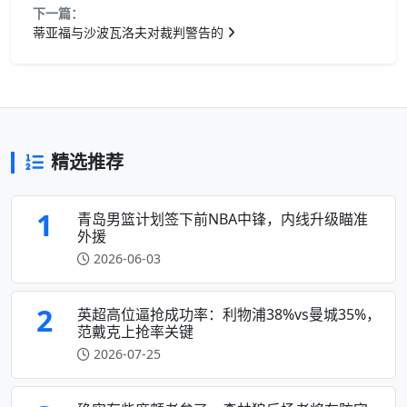
下一篇：
蒂亚福与沙波瓦洛夫对裁判警告的
精选推荐
1
青岛男篮计划签下前NBA中锋，内线升级瞄准
外援
2026-06-03
2
英超高位逼抢成功率：利物浦38%vs曼城35%，
范戴克上抢率关键
2026-07-25