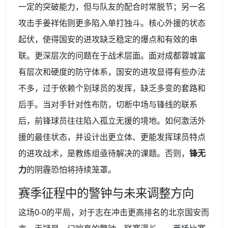
一定的突破能力，但与队友的配合时常脱节；另一名
攻击手姜祥佑则更多陷入单打独斗。核心外援的状态
起伏，使得国安的进攻缺乏稳定的爆点和有效的串
联。更深层次的问题在于战术层面。面对成都蓉城富
有层次和硬度的防守体系，国安的进攻显得有些办法
不多，过于依赖个别球员的发挥，缺乏多变的套路和
后手。当对手针对性布防，切断中场与锋线的联系
后，前锋球员往往陷入孤立无援的境地。如何激活外
援的最佳状态，并设计出更立体、更能发挥球员特点
的进攻战术，是教练组亟待解决的课题。否则，
锋无
力
的阴霾恐怕将持续笼罩。
赛季征程中的警钟与未来调整方向
这场0-0的平局，对于志在冲击更高排名的北京国安而