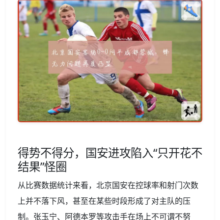
得势不得分，国安进攻陷入“只开花不
结果”怪圈
从比赛数据统计来看，北京国安在控球率和射门次数
上并不落下风，甚至在某些时段形成了对主队的压
制。张玉宁、阿德本罗等攻击手在场上不可谓不努