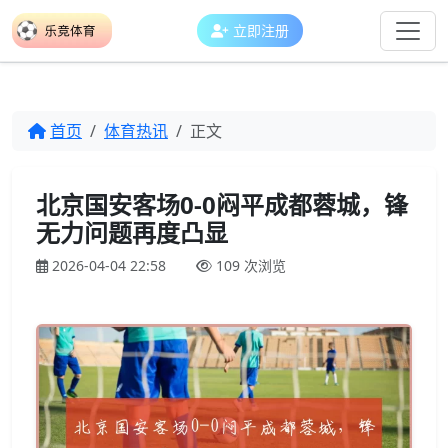
立即注册
首页
体育热讯
正文
北京国安客场0-0闷平成都蓉城，锋
无力问题再度凸显
2026-04-04 22:58
109 次浏览