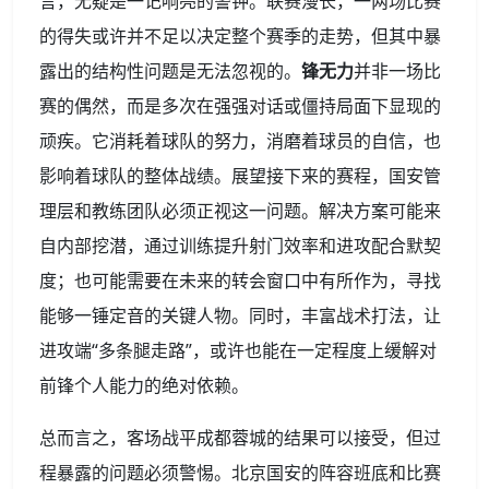
言，无疑是一记响亮的警钟。联赛漫长，一两场比赛
的得失或许并不足以决定整个赛季的走势，但其中暴
露出的结构性问题是无法忽视的。
锋无力
并非一场比
赛的偶然，而是多次在强强对话或僵持局面下显现的
顽疾。它消耗着球队的努力，消磨着球员的自信，也
影响着球队的整体战绩。展望接下来的赛程，国安管
理层和教练团队必须正视这一问题。解决方案可能来
自内部挖潜，通过训练提升射门效率和进攻配合默契
度；也可能需要在未来的转会窗口中有所作为，寻找
能够一锤定音的关键人物。同时，丰富战术打法，让
进攻端“多条腿走路”，或许也能在一定程度上缓解对
前锋个人能力的绝对依赖。
总而言之，客场战平成都蓉城的结果可以接受，但过
程暴露的问题必须警惕。北京国安的阵容班底和比赛