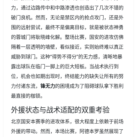
力，通过边路传中和中路渗透也创造出了几次不错的
破门良机。然而，无论是禁区内的抢点攻门，还是外
围的远射尝试，最终不是偏离目标，就是被状态神勇
的蓉城门将耿晓峰化解。整场比赛，国安的进攻仿佛
隔着一层透明的墙壁，看似接近，实则始终难以真正
威胁到球门。这种“得势不得分”的无力感，清晰地暴
露出球队在临门一脚上的巨大短板。当战术执行到
位，机会也如期出现时，终结能力的缺失让所有的努
力付诸东流，
锋无力
的困境成为了阻碍球队拿下胜利
最直接的枷锁。
外援状态与战术适配的双重考验
北京国安本赛季的进攻体系，很大程度上依赖于前场
外援的带动。然而，本场比赛，阿德本罗虽然展现了