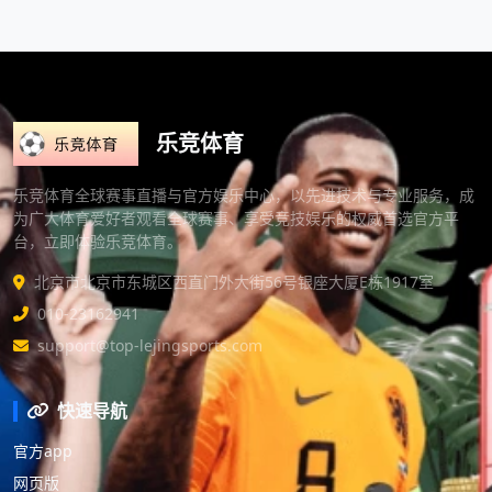
乐竞体育
乐竞体育全球赛事直播与官方娱乐中心，以先进技术与专业服务，成
为广大体育爱好者观看全球赛事、享受竞技娱乐的权威首选官方平
台，立即体验乐竞体育。
北京市北京市东城区西直门外大街56号银座大厦E栋1917室
010-23162941
support@top-lejingsports.com
快速导航
官方app
网页版