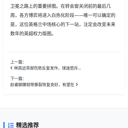
卫冕之路上的重要拼图。在转会窗关闭前的最后几
周，各方博弈将进入白热化阶段——唯一可以确定的
是，这位英格兰中场核心的下一站，注定会改变未来
数年的英超权力版图。
上一篇：
林高远背部伤势反复发作，球迷怒斥…
下一篇：
赵睿脚踝韧带撕裂恢复良好，有望在
精选推荐