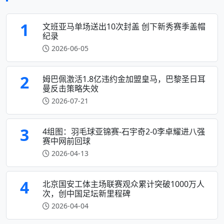
1
文班亚马单场送出10次封盖 创下新秀赛季盖帽
纪录
2026-06-05
2
姆巴佩激活1.8亿违约金加盟皇马，巴黎圣日耳
曼反击策略失效
2026-07-21
3
4组图：羽毛球亚锦赛-石宇奇2-0李卓耀进八强
赛中网前回球
2026-04-13
4
北京国安工体主场联赛观众累计突破1000万人
次，创中国足坛新里程碑
2026-04-04