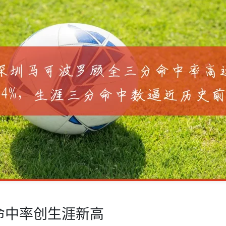
命中率创生涯新高