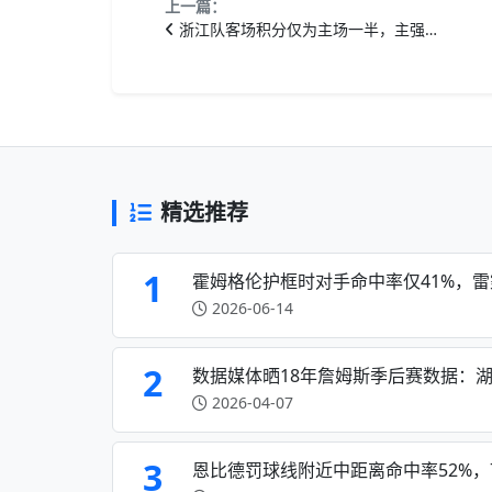
上一篇：
浙江队客场积分仅为主场一半，主强…
精选推荐
1
霍姆格伦护框时对手命中率仅41%，
2026-06-14
2
数据媒体晒18年詹姆斯季后赛数据：
2026-04-07
3
恩比德罚球线附近中距离命中率52%，