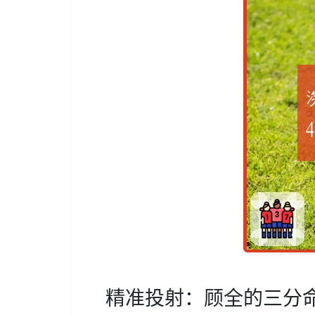
精准投射：顾全的三分