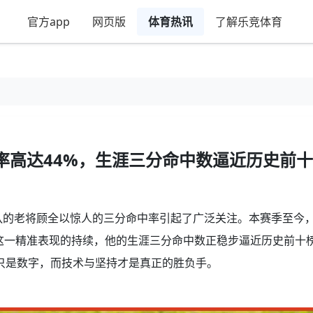
官方app
网页版
体育热讯
了解乐竞体育
率高达44%，生涯三分命中数逼近历史前十
队的老将顾全以惊人的三分命中率引起了广泛关注。本赛季至今，
这一精准表现的持续，他的生涯三分命中数正稳步逼近历史前十
只是数字，而技术与坚持才是真正的胜负手。