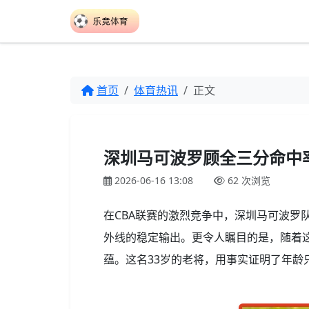
首页
体育热讯
正文
深圳马可波罗顾全三分命中
2026-06-16 13:08
62 次浏览
在CBA联赛的激烈竞争中，深圳马可波罗
外线的稳定输出。更令人瞩目的是，随着
蕴。这名33岁的老将，用事实证明了年龄