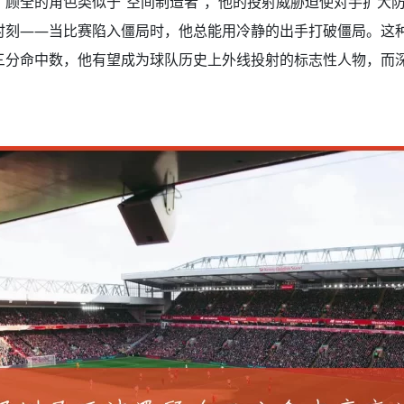
，顾全的角色类似于“空间制造者”，他的投射威胁迫使对手扩大
时刻——当比赛陷入僵局时，他总能用冷静的出手打破僵局。这
三分命中数，他有望成为球队历史上外线投射的标志性人物，而