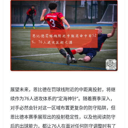
展望未来，恩比德在罚球线附近的中距离投射，将继
续作为76人进攻体系的“定海神针”。随着赛季深入，
对手必然会针对这一区域布置更复杂的防守陷阱，但
恩比德本赛季展现出的投射稳定性，以及他阅读防守
后的出球能力，都让76人在面对任何防守调整时有了