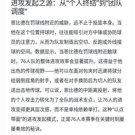
进攻发起之源：从“个人终结”到“团队
调度”
恩比德在罚球线附近的威胁，远不止于投篮本身。当
他在这个位置持球时，往往能吸引对方中锋或协防球
员的注意力，从而为队友制造出空切、反跑或外线接
球的空间。数据显示，当恩比德在罚球线附近触球
时，76人队的整体进攻效率会显著提升。这得益于他
出色的传球视野——他可以在面对包夹时迅速将球分
给弱侧底角的射手，或者在对手换防后为切入的队友
送出击地传球。可以说，恩比德的中距离投射，将他
的个人攻击力转化为了全队的战术支点，让76人的进
攻变得更具层次感，而不是单纯依赖单打。这种“以点
带面”的进攻发起模式，正是76人本赛季在关键时刻屡
屡奏效的秘诀。